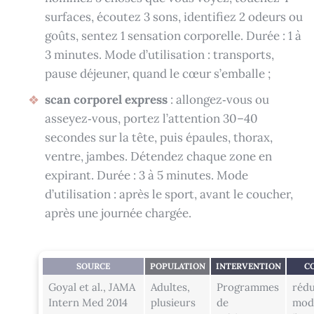
surfaces, écoutez 3 sons, identifiez 2 odeurs ou
goûts, sentez 1 sensation corporelle. Durée : 1 à
3 minutes. Mode d’utilisation : transports,
pause déjeuner, quand le cœur s’emballe ;
scan corporel express
: allongez‑vous ou
asseyez‑vous, portez l’attention 30–40
secondes sur la tête, puis épaules, thorax,
ventre, jambes. Détendez chaque zone en
expirant. Durée : 3 à 5 minutes. Mode
d’utilisation : après le sport, avant le coucher,
après une journée chargée.
SOURCE
POPULATION
INTERVENTION
C
Goyal et al., JAMA
Adultes,
Programmes
rédu
Intern Med 2014
plusieurs
de
mod