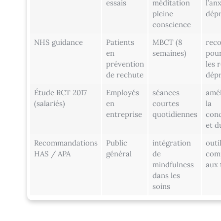
essais
méditation
l’anx
pleine
dépr
conscience
NHS guidance
Patients
MBCT (8
rec
en
semaines)
pour
prévention
les 
de rechute
dépr
Étude RCT 2017
Employés
séances
amél
(salariés)
en
courtes
la
entreprise
quotidiennes
conc
et d
Recommandations
Public
intégration
outi
HAS / APA
général
de
com
mindfulness
aux 
dans les
soins