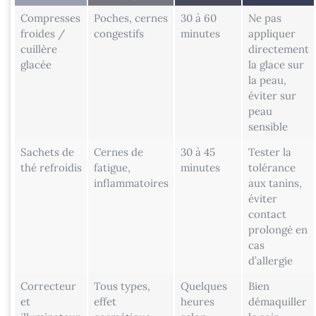
Compresses
Poches, cernes
30 à 60
Ne pas
froides /
congestifs
minutes
appliquer
cuillère
directement
glacée
la glace sur
la peau,
éviter sur
peau
sensible
Sachets de
Cernes de
30 à 45
Tester la
thé refroidis
fatigue,
minutes
tolérance
inflammatoires
aux tanins,
éviter
contact
prolongé en
cas
d’allergie
Correcteur
Tous types,
Quelques
Bien
et
effet
heures
démaquiller