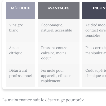
MÉTHODE
AVANTAGES
INCON
Vinaigre
Économique,
Acidité modé
blanc
naturel, accessible
contact dire
sensibles
Acide
Puissant contre
Plus corrosi
citrique
calcaire, moins
manipuler a
odeur
Détartrant
Formulé pour
Coût supéri
professionnel
appareils, efficace
chimique co
rapidement
La maintenance suit le détartrage pour prév